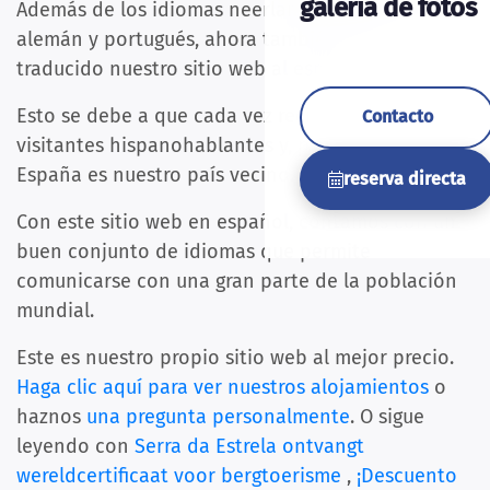
galería de fotos
Además de los idiomas neerlandés, inglés, francés,
alemán y portugués, ahora también hemos
traducido nuestro sitio web al español.
Esto se debe a que cada vez recibimos más
Contacto
visitantes hispanohablantes y, por supuesto,
España es nuestro país vecino.
reserva directa
Con este sitio web en español, contamos con un
buen conjunto de idiomas que permite
comunicarse con una gran parte de la población
mundial.
Este es nuestro propio sitio web al mejor precio.
Haga clic aquí para ver nuestros alojamientos
o
haznos
una pregunta personalmente
. O sigue
leyendo con
Serra da Estrela ontvangt
wereldcertificaat voor bergtoerisme
,
¡Descuento