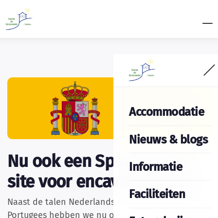
Accommodatie
Nieuws & blogs
Nu ook een Spaanstalige
Informatie
site voor encavalada.com!
Faciliteiten
Naast de talen Nederlands, Engels, Frans, Duits en
Portugees hebben we nu ook onze site in het