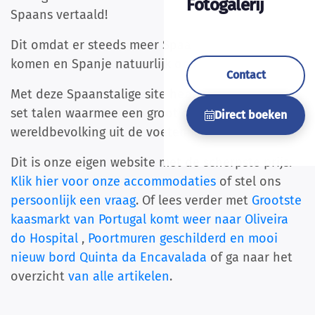
Fotogalerij
Spaans vertaald!
Dit omdat er steeds meer Spaanstalige gasten
komen en Spanje natuurlijk ons buurland is.
Contact
Met deze Spaanstalige site hebben we een mooie
set talen waarmee een groot deel van de
Direct boeken
wereldbevolking uit de voeten kan.
Dit is onze eigen website met de scherpste prijs.
Klik hier voor onze accommodaties
of stel ons
persoonlijk een vraag
. Of lees verder met
Grootste
kaasmarkt van Portugal komt weer naar Oliveira
do Hospital
,
Poortmuren geschilderd en mooi
nieuw bord Quinta da Encavalada
of ga naar het
overzicht
van alle artikelen
.