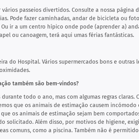
r vários passeios divertidos. Consulte a nossa página
ias. Pode fazer caminhadas, andar de bicicleta ou fot
 Ou ir a um centro hípico onde pode (aprender a) an
rapel ou canoagem, terá aqui umas férias fantásticas.
eira do Hospital. Vários supermercados bons e outras l
roximidades.
mação também são bem-vindos?
 durante todo o ano, mas com algumas regras claras. 
emos que os animais de estimação causem incómodo o
os que os animais de estimação sejam bem comportados
 solicitado. Além disso, por motivos de higiene, exig
reas comuns, como a piscina. Também não é permitido 