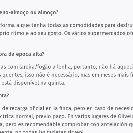
eno-almoço ou almoço?
 forma a que tenha todas as comodidades para desfr
prio ritmo e ao seu gosto. Os vários supermercados 
ora da época alta?
as com lareira/fogão a lenha, portanto, não há aquec
 quentes, isso não é necessário, mas em meses mais fr
a está disponível na quinta.
nta?
 de recarga oficial en la finca, pero en caso de nece
ctrica normal, previo pago. En varios lugares de Olivei
rga, pero es recomendable comprobar con antelación qu
ente, no todas las tarjetas sirven!