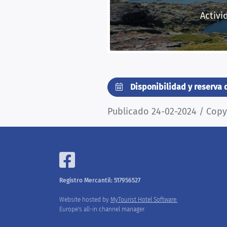
Activi
Disponibilidad y reserva 
Publicado 24-02-2024 / Cop
Registro Mercantil: 517956527
Website hosted by
MyTourist Hotel Software.
Europe's all-in channel manager.