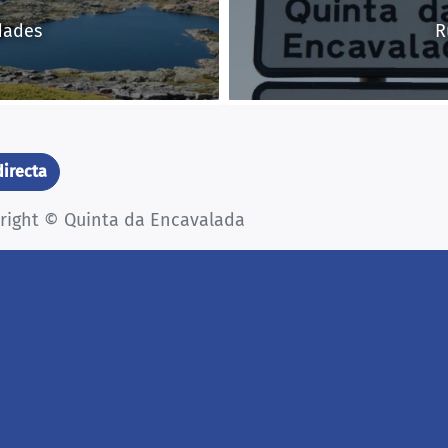
dades
R
directa
yright © Quinta da Encavalada