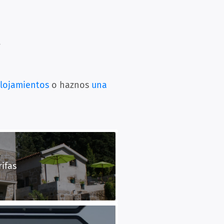
.
alojamientos
o haznos
una
rifas