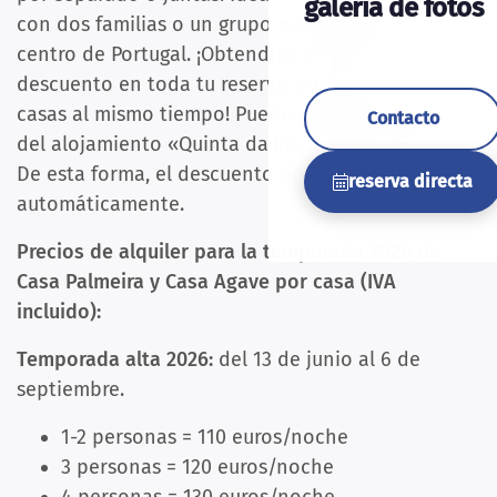
galería de fotos
con dos familias o un grupo más grande en el
centro de Portugal. ¡Obtendrás un 10 % de
descuento en toda tu reserva si reservas ambas
casas al mismo tiempo! Puedes hacerlo a través
Contacto
del alojamiento «Quinta da Encavalada combi».
De esta forma, el descuento del 10 % se aplicará
reserva directa
automáticamente.
Precios de alquiler para la temporada 2026 de
Casa Palmeira y Casa Agave por casa (IVA
incluido):
Temporada alta 2026:
del 13 de junio al 6 de
septiembre.
1-2 personas = 110 euros/noche
3 personas = 120 euros/noche